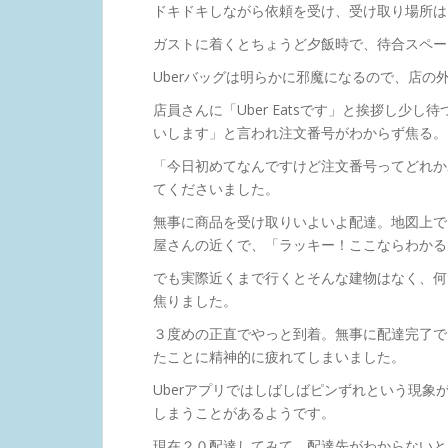
ドキドキしながら依頼を受け、受け取り場所は
ガストに着くとちょうど夕飯時で、待合スペー
Uberバッグは明らかに邪魔になるので、店の
店員さんに「Uber Eatsです」と挨拶し少
いします」と言われ注文番号がわからず焦る。
「今日初めてなんですけど注文番号ってどれか
てくださいました。
無事に商品を受け取りいよいよ配達。地図上で
屋さんの近くで、「ラッキー！ここならわかる
でも実際近くまで行くとそんな建物はなく、何
焦りました。
３度めの正直でやっと到着。無事に配達完了で
たことに精神的に疲れてしまいました。
Uberアプリではしばしばピンずれという現
しまうことがあるようです。
現在２０配達してみて、配達先がわからないと