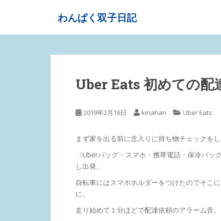
S
わんぱく双子日記
k
i
p
t
o
m
Uber Eats 初めて
a
i
n
2019年2月16日
kinahan
Uber Eats
c
o
まず家を出る前に念入りに持ち物チェックをし
n
t
〈Uberバッグ・スマホ・携帯電話・保冷バ
e
し出発。
n
自転車にはスマホホルダーをつけたのでそこに
t
に。
走り始めて１分ほどで配達依頼のアラーム音。