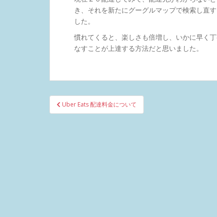
き、それを新たにグーグルマップで検索し直す
した。
慣れてくると、楽しさも倍増し、いかに早く丁
なすことが上達する方法だと思いました。
投
Uber Eats 配達料金について
稿
ナ
ビ
ゲ
ー
シ
ョ
ン