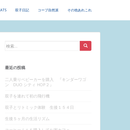
EATS
双子日記
コープ自然派
その他あれこれ
検
索:
最近の投稿
二人乗りベビーカーを購入 『キンダーワゴ
ン DUO シティ HOP２』
双子を連れて初の飛行機
双子とリトミック体験 生後１５４日
生後５ヶ月の生活リズム
コーヒーミルを購入してお家カフェ