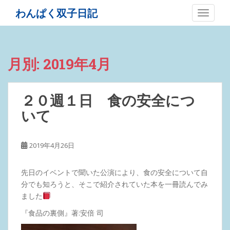
S
わんぱく双子日記
TOGGLE
k
i
p
t
月別: 2019年4月
o
m
a
２０週１日 食の安全につ
i
いて
n
c
o
2019年4月26日
n
t
e
先日のイベントで聞いた公演により、食の安全について自
n
分でも知ろうと、そこで紹介されていた本を一冊読んでみ
t
ました
『食品の裏側』著:安倍 司