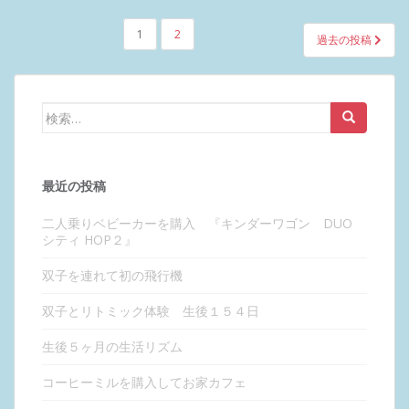
投
1
2
過去の投稿
稿
ナ
ビ
検
ゲ
索:
ー
シ
最近の投稿
ョ
ン
二人乗りベビーカーを購入 『キンダーワゴン DUO
シティ HOP２』
双子を連れて初の飛行機
双子とリトミック体験 生後１５４日
生後５ヶ月の生活リズム
コーヒーミルを購入してお家カフェ